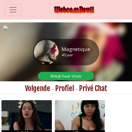
Volgende
Profiel
Privé Chat
-
-