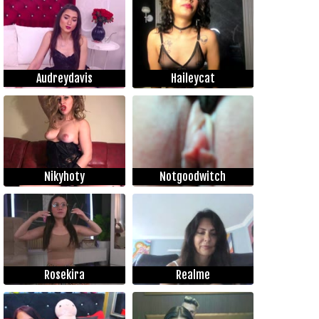
Audreydavis
Haileycat
Nikyhoty
Notgoodwitch
Rosekira
Realme