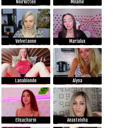
Noirkitten
Milame
Velvetanne
Marialux
Lanablonde
Alyna
Elisacharm
Anasteisha