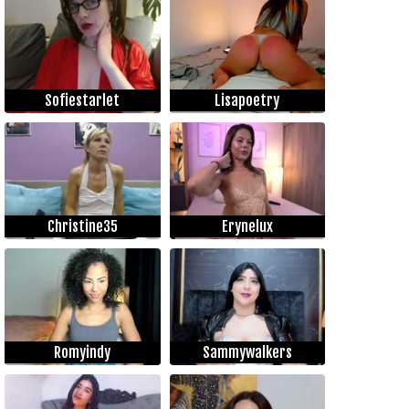
Sofiestarlet
Lisapoetry
Christine35
Erynelux
Romyindy
Sammywalkers