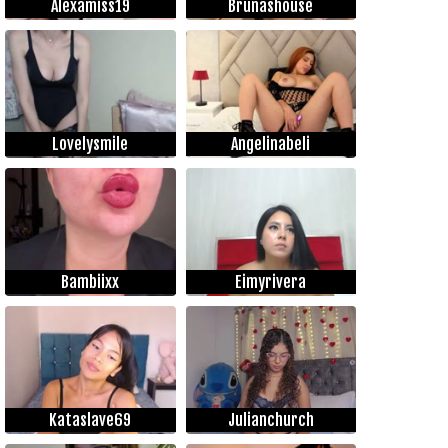
Alexamiss19
Brunashouse
Lovelysmile
Angelinabeli
Bambiixx
Eimyrivera
Kataslave69
Julianchurch