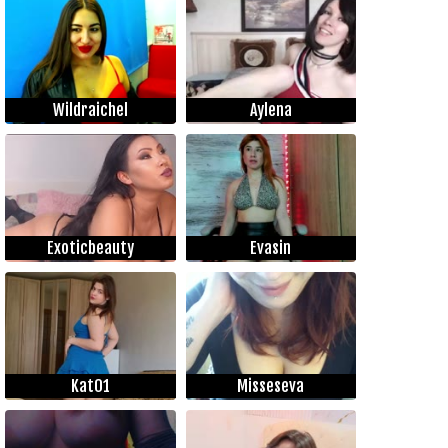
Wildraichel
Aylena
Exoticbeauty
Evasin
Kat01
Misseseva