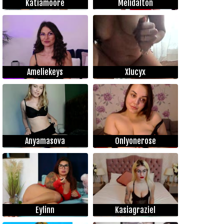
Katiamoore
Melidalton
Ameliekeys
Xlucyx
Anyamasova
Onlyonerose
Eylinn
Kasiagraziel