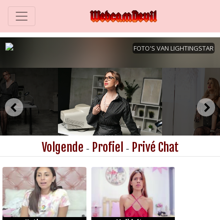
Volgende
Profiel
Privé Chat
-
-