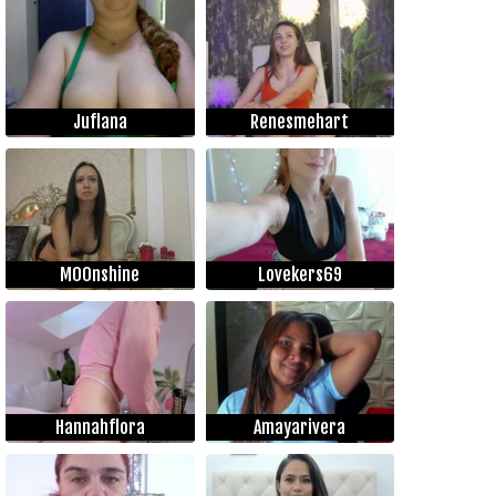
Juflana
Renesmehart
M00nshine
Lovekers69
Hannahflora
Amayarivera