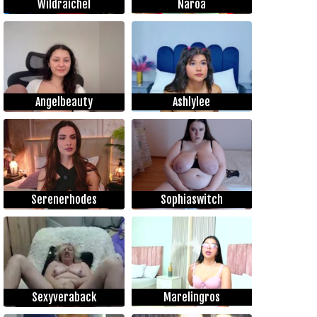
Wildraichel
Naroa
Angelbeauty
Ashlylee
Serenerhodes
Sophiaswitch
Sexyveraback
Marelingros