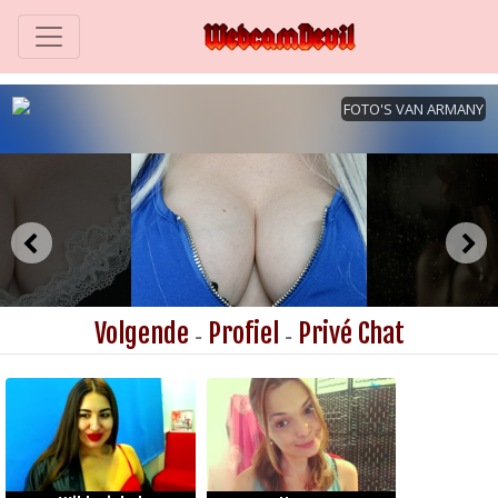
Volgende
Profiel
Privé Chat
-
-