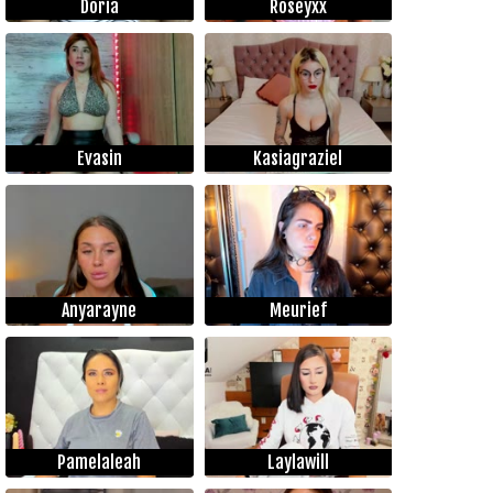
Doria
Roseyxx
Evasin
Kasiagraziel
Anyarayne
Meurief
Pamelaleah
Laylawill