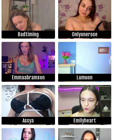
Badtiming
Onlyonerose
Emmaabramson
Lumuon
Assya
Emilyheart