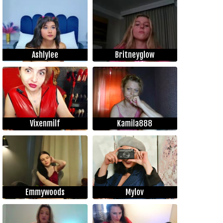
Ashlylee
Britneyglow
Vixenmilf
Kamila888
Emmywoods
Mylov