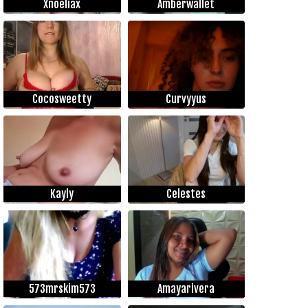
Xnoeliax
Amberwallet
Cocosweetty
Curvyyus
Kayly
Celestes
573mrskim573
Amayarivera