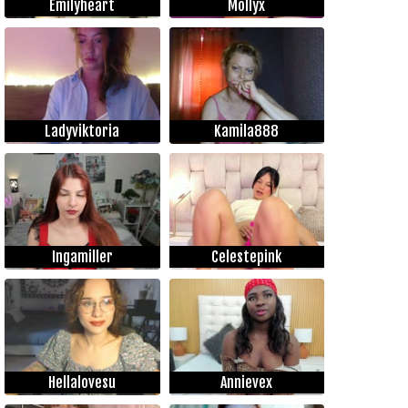
Emilyheart
Mollyx
Ladyviktoria
Kamila888
Ingamiller
Celestepink
Hellalovesu
Annievex