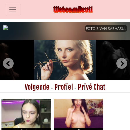
Volgende
Profiel
Privé Chat
-
-