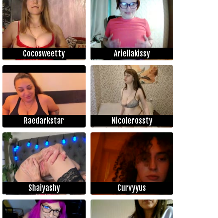
Cocosweetty
Ariellakissy
Raedarkstar
Nicolerossty
Shaiyashy
Curvyyus