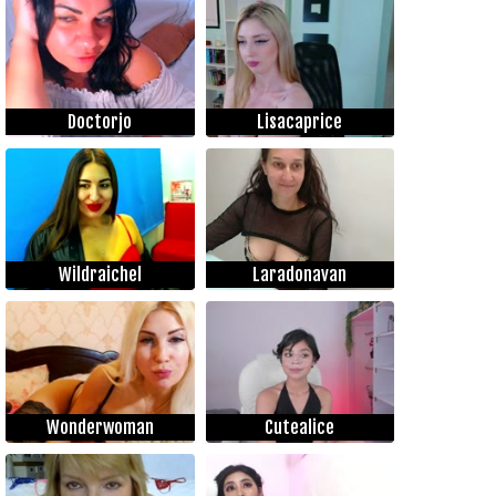
Doctorjo
Lisacaprice
Wildraichel
Laradonavan
Wonderwoman
Cutealice