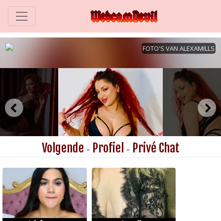
Volgende
Profiel
Privé Chat
-
-