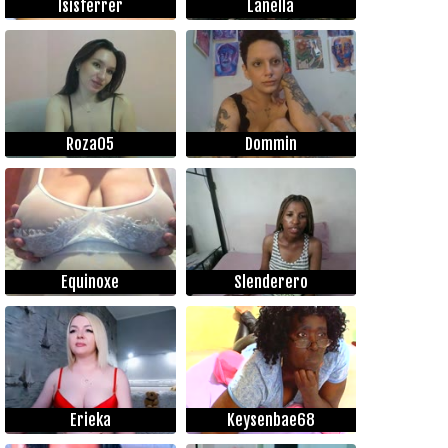
Isisferrer
Lanella
Roza05
Dommin
Equinoxe
Slenderero
Erieka
Keysenbae68