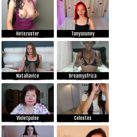
Hetezuster
Tanyasunny
Nataliavice
Dreamyafrica
Violetpulse
Celestes