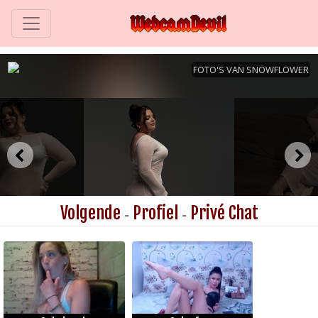
Volgende
Profiel
Privé Chat
-
-