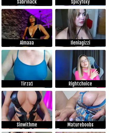
Sabrinack
Spicyfoxy
Almaaa
Ileniagizzi
Tirza1
Rightchoice
Sinwithme
Matureboobs