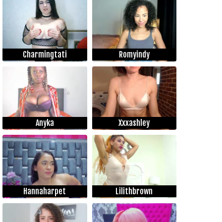
Charmingtati
Romyindy
Anyka
Xxxashley
Hannaharpet
Lilithbrown