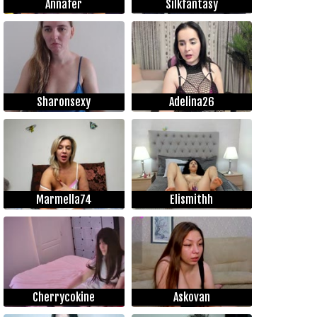
Annafer
Silkfantasy
Sharonsexy
Adelina26
Marmella74
Elismithh
Cherrycokine
Askovan