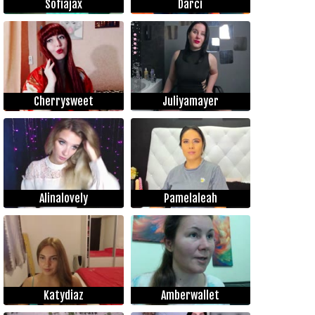
Sofiajax
Darci
Cherrysweet
Juliyamayer
Alinalovely
Pamelaleah
Katydiaz
Amberwallet