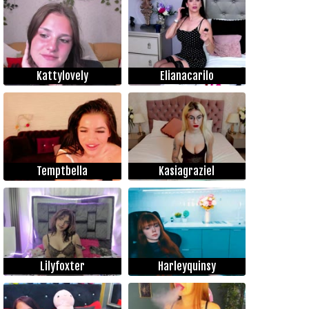
Kattylovely
Elianacarilo
Temptbella
Kasiagraziel
Lilyfoxter
Harleyquinsy