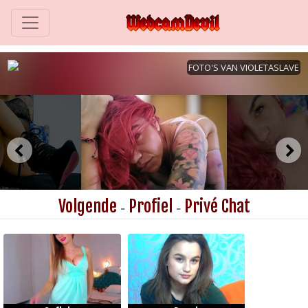
Volgende
Profiel
Privé Chat
-
-