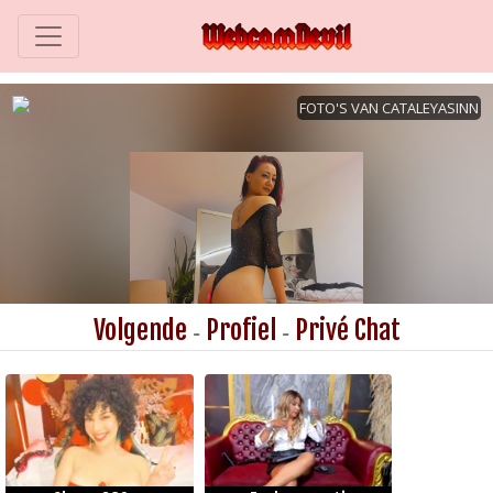
Volgende
Profiel
Privé Chat
-
-