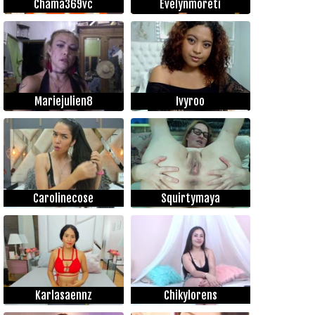
Chama369vc
Evelynmoreti
Mariejulien8
Ivyroo
Carolinecose
Squirtymaya
Karlasaennz
Chikylorens