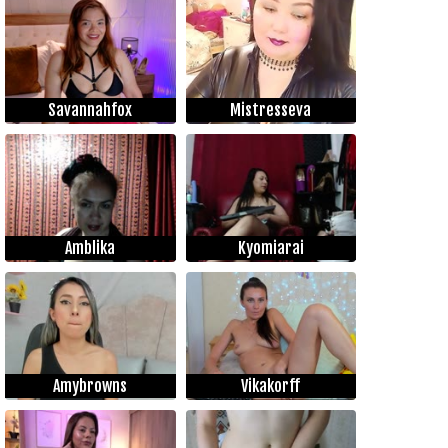
Savannahfox
Mistresseva
Amblika
Kyomiarai
Amybrowns
Vikakorff